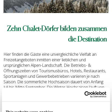
Zehn Chalet-Dörfer bilden zusammen
die Destination
Hier finden die Gäste eine unvergleichliche Vielfalt an
Freizeitangeboten inmitten einer lieblichen und
ursprünglichen Alpen-Landschaft. Die Betriebs- &
Öffnungszeiten von Tourismusbüros, Hotels, Restaurants,
Sportanlagen und Gewerbebetrieben variieren je nach
Saison. Die sommerliche Hochsaison dauert von Anfang
Juli bis Mitte September. Die Winter-Hochsaison läuft von
Ende Dezember bis Anfang Januar und Mitte bis Ende
Februar. Für weitere Informationen zu den Geschäften,
bitte konsultieren Sie die Seite Service & Shopping.
This website uses cookies